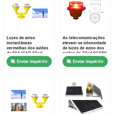
Excursão da fábrica
Controle da qualidade
Luzes de aviso
As telecomunicações
instantâneas
elevam-se intensidade
Contacte-nos
vermelhas dos aviões
de luzes de aviso dos
de FAA ICAO 32cd
aviões de 32cd DC48V
AC110V para a torre
baixa
Enviar inquérito
Enviar inquérito
Peça umas citações
do ferro
luz de obstrução da aviação
Luz de obstrução posta solar
Luz de obstrução dos aviões