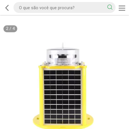
2
/
4