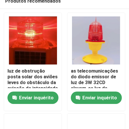
Produtos recomendados
luz de obstrução
as telecomunicações
posta solar dos aviões
do diodo emissor de
leves do obstáculo da
luz de 3W 32CD
aviação da intensidade
elevam-se luz de
Casa
média vermelha do
baliza da aviação da
Enviar inquérito
Enviar inquérito
flash L865
baixa intensidade
Produtos
Sobre nós