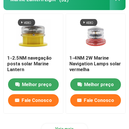
Luzes da almofada do helicóptero
Luzes de navegação postas solares
1-2.5NM navegação
1-4NM 2W Marine
posta solar Marine
Navigation Lamps solar
Lantern
vermelha
Melhor preço
Melhor preço
Fale Conosco
Fale Conosco
Veja mais