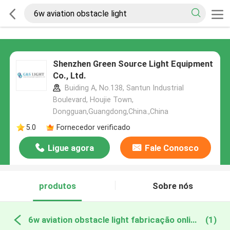
Shenzhen Green Source Light Equipment
Co., Ltd.
Buiding A, No.138, Santun Industrial
Boulevard, Houjie Town,
Dongguan,Guangdong,China.,China
5.0
Fornecedor verificado
Ligue agora
Fale Conosco
produtos
Sobre nós
6w aviation obstacle light fabricação online
(1)