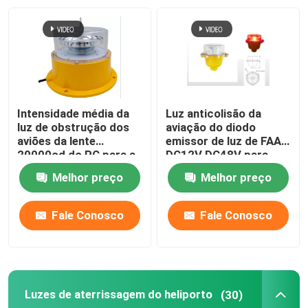
Excursão da fábrica
Controle da qualidade
Intensidade média da
Luz anticolisão da
Contacte-nos
luz de obstrução dos
aviação do diodo
aviões da lente
emissor de luz de FAA
20000cd do PC para a
DC12V DC48V para
chaminé
construir
Peça umas citações
Melhor preço
Melhor preço
luz de obstrução da aviação
Fale Conosco
Fale Conosco
Luz de obstrução posta solar
Luzes de aterrissagem do heliporto
(30)
Luz de obstrução dos aviões