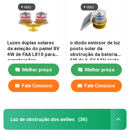
Luzes duplas solares
o diodo emissor de luz
da aviação do painel 8V
posto solar da
4W de FAA L810 para
obstrução da bateria
construções
6W de 6.4V 6AH ajuda
à luz de navegação
Melhor preço
Melhor preço
Fale Conosco
Fale Conosco
Casa
Produtos
Luz de obstrução dos aviões
(36)
Sobre nós