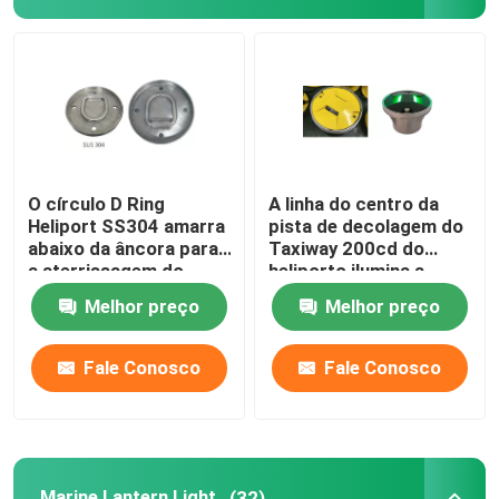
Luzes de aterrissagem do heliporto
Marine Lantern Light
Luzes postas solares do movimento
O círculo D Ring
A linha do centro da
Heliport SS304 amarra
pista de decolagem do
abaixo da âncora para
Taxiway 200cd do
Luz de advertência do tráfego solar
a aterrissagem do
heliporto ilumina a
helicóptero
carcaça de alumínio
Melhor preço
Melhor preço
Luzes do Taxiway do aeroporto
Fale Conosco
Fale Conosco
Controlador da luz de obstrução
Luzes de aviso dos aviões
Marine Lantern Light
(32)