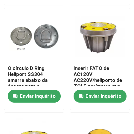
Excursão da fábrica
Controle da qualidade
Contacte-nos
O círculo D Ring
Inserir FATO de
Peça umas citações
Heliport SS304
AC120V
amarra abaixo da
AC220V/heliporto de
âncora para a
TOLF perímetro que
aterrissagem do
aterra luzes verdes
luz de obstrução da aviação
Enviar inquérito
Enviar inquérito
helicóptero
Luz de obstrução posta solar
Luz de obstrução dos aviões