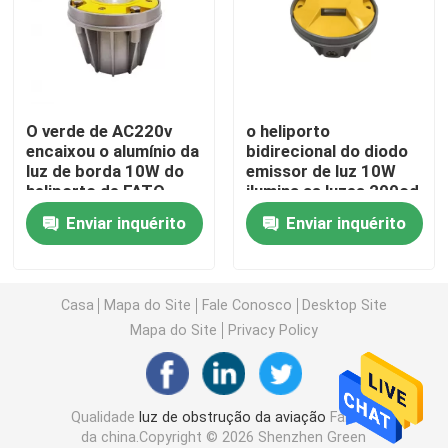
Luzes de aterrissagem do heliporto
Marine Lantern Light
O verde de AC220v
o heliporto
encaixou o alumínio da
bidirecional do diodo
luz de borda 10W do
emissor de luz 10W
Luzes postas solares do movimento
heliporto de FATO
ilumina as luzes 200cd
da linha central da
Enviar inquérito
Enviar inquérito
pista de decolagem
Luz de advertência do tráfego solar
Luzes do Taxiway do aeroporto
Casa
Mapa do Site
Fale Conosco
Desktop Site
Mapa do Site
Privacy Policy
Controlador da luz de obstrução
Qualidade
luz de obstrução da aviação
Fábrica
Luzes de aviso dos aviões
da china.Copyright © 2026 Shenzhen Green