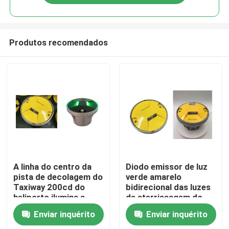
Produtos recomendados
Casa
A linha do centro da
Diodo emissor de luz
pista de decolagem do
verde amarelo
Taxiway 200cd do
bidirecional das luzes
Produtos
heliporto ilumina a
de aterrissagem do
carcaça de alumínio
heliporto de 10W
Enviar inquérito
Enviar inquérito
AC220V
Sobre nós