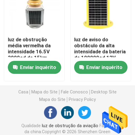
Luzes de aterrissagem do heliporto
Marine Lantern Light
luz de obstrução
luz de aviso do
média vermelha da
obstáculo da alta
intensidade 16.5V
intensidade da bateria
Luzes postas solares do movimento
2000cd de 15km
de 100000cd 12V
24AH
Enviar inquérito
Enviar inquérito
Luz de advertência do tráfego solar
Luzes do Taxiway do aeroporto
Casa
Mapa do Site
Fale Conosco
Desktop Site
Mapa do Site
Privacy Policy
Controlador da luz de obstrução
Qualidade
luz de obstrução da aviação
Fábrica
Luzes de aviso dos aviões
da china.Copyright © 2026 Shenzhen Green