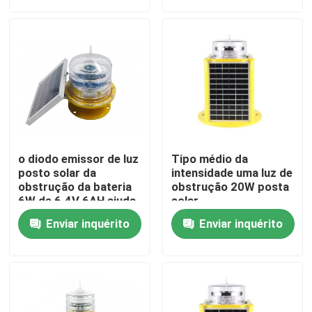
Excursão da fábrica
Controle da qualidade
Contacte-nos
o diodo emissor de luz
Tipo médio da
Peça umas citações
posto solar da
intensidade uma luz de
obstrução da bateria
obstrução 20W posta
6W de 6.4V 6AH ajuda
solar
à luz de navegação
luz de obstrução da aviação
Enviar inquérito
Enviar inquérito
Luz de obstrução posta solar
Luz de obstrução dos aviões