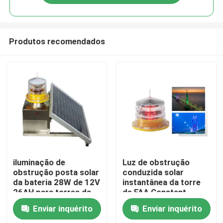
Produtos recomendados
Casa
iluminação de
Luz de obstrução
obstrução posta solar
conduzida solar
da bateria 28W de 12V
instantânea da torre
Produtos
26AH para torres da
de FAA Constant
telecomunicação
Adjusted 32.5CD
Enviar inquérito
Enviar inquérito
Sobre nós