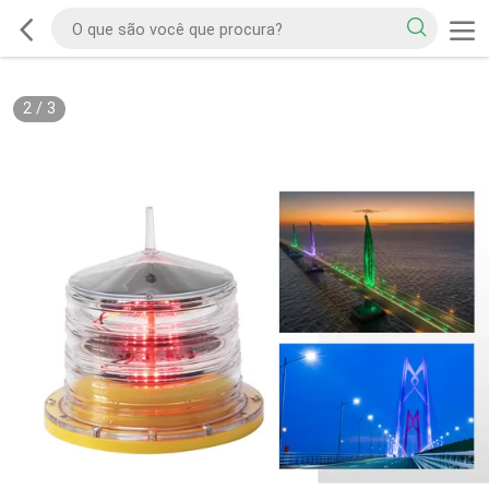
2
/
3