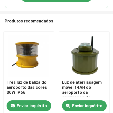
Produtos recomendados
Casa
Três luz de baliza do
Luz de aterrissagem
aeroporto das cores
móvel 14AH do
30W IP66
aeroporto da
Produtos
emergência da
exposição do LCD 1W
Enviar inquérito
Enviar inquérito
Sobre nós