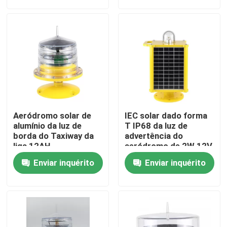
Excursão da fábrica
Controle da qualidade
Contacte-nos
Aeródromo solar de
IEC solar dado forma
Peça umas citações
alumínio da luz de
T IP68 da luz de
borda do Taxiway da
advertência do
liga 12AH
aeródromo de 2W 12V
9AH
luz de obstrução da aviação
Enviar inquérito
Enviar inquérito
Luz de obstrução posta solar
Luz de obstrução dos aviões