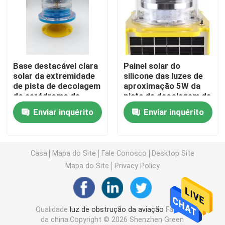
Luzes de aterrissagem do heliporto
Marine Lantern Light
Base destacável clara
Painel solar do
solar da extremidade
silicone das luzes de
de pista de decolagem
aproximação 5W da
Luzes postas solares do movimento
do aeródromo de
pista de decolagem de
12AH 3.2V 6.4V
ICAO 12V 14AH
Enviar inquérito
Enviar inquérito
Luz de advertência do tráfego solar
Luzes do Taxiway do aeroporto
Casa
Mapa do Site
Fale Conosco
Desktop Site
Mapa do Site
Privacy Policy
Controlador da luz de obstrução
Qualidade
luz de obstrução da aviação
Fábrica
Luzes de aviso dos aviões
da china.Copyright © 2026 Shenzhen Green