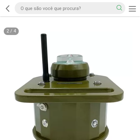
2
/
4