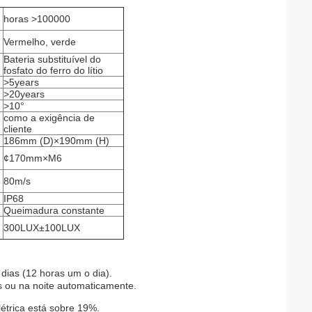
horas >100000
Vermelho, verde
Bateria substituível do
fosfato do ferro do lítio
>5years
>20years
>10°
como a exigência de
cliente
186mm (D)×190mm (H)
¢170mm×M6
80m/s
IP68
Queimadura constante
300LUX±100LUX
dias (12 horas um o dia).
 ou na noite automaticamente.
elétrica está sobre 19%.