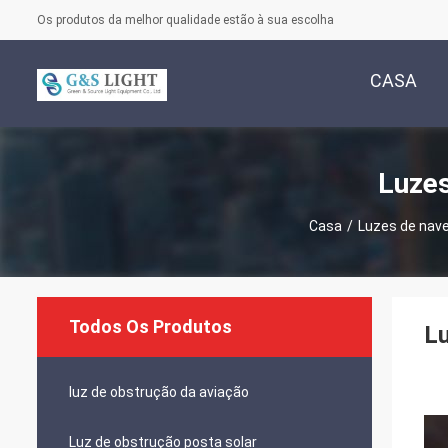
Os produtos da melhor qualidade estão à sua escolha
CASA
Luzes
Casa
/
Luzes de nav
Todos Os Produtos
Lu
luz de obstrução da aviação
Luz de obstrução posta solar