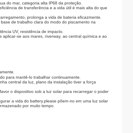
ua do mar, categoria alta IP68 da proteção.
iciência de transferência e a vida útil é mais alta do que
arregamento, prolonga a vida de bateria eficazmente.
 a base de trabalho clara do modo do piscamento na
stência UV, resistência de impacto.
e aplicar-se aos mares, riverway, ao central química e ao
.
tamente.
ado para mantê-lo trabalhar continuamente.
nha central da luz, plano da instalação tiver a força
favor o dispositivo sob a luz solar para recarregar o poder
segurar a vida do battery.please põem-no em uma luz solar
 armazenado por muito tempo.