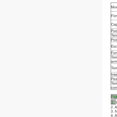
Mod
Fon
Cap
Pod
Ten
Pod
Esc
Fon
Tem
ar
Tem
Int
Pes
Tem
con
Fu
1.
2. 
3. 
4. 