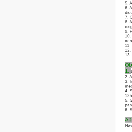
5. 
6. 
dio
7. 
8. 
exi
9. 
10.
aer
11.
12.
13.
Ob
1.
2. 
3. 
mec
4. 
12h
5. 
par
6. 
Ap
Nav