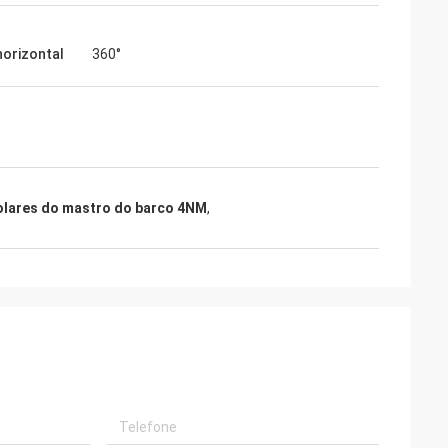
horizontal
360°
olares do mastro do barco 4NM
,