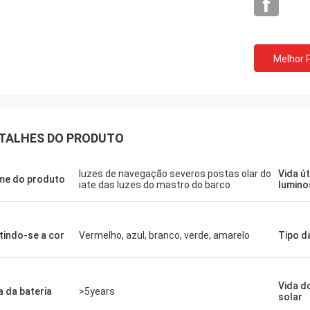
Melhor 
TALHES DO PRODUTO
Louis
luzes de navegação severos postas olar do
Vida út
a bom preço, povos da aviação da
e do produto
iate das luzes do mastro do barco
lumino
ade como seus produtos.
tindo-se a cor
Vermelho, azul, branco, verde, amarelo
Tipo d
Vida do
a da bateria
>5years
solar