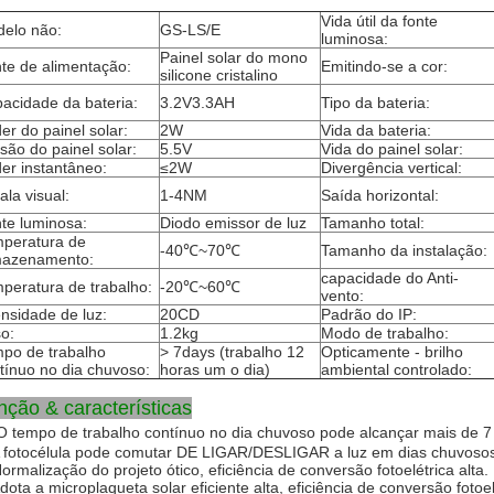
Vida útil da fonte
elo não:
GS-LS/E
luminosa:
Painel solar do mono
te de alimentação:
Emitindo-se a cor:
silicone cristalino
acidade da bateria:
3.2V3.3AH
Tipo da bateria:
er do painel solar:
2W
Vida da bateria:
são do painel solar:
5.5V
Vida do painel solar:
er instantâneo:
≤2W
Divergência vertical:
ala visual:
1-4NM
Saída horizontal:
te luminosa:
Diodo emissor de luz
Tamanho total:
peratura de
-40℃~70℃
Tamanho da instalação:
mazenamento:
capacidade do Anti-
peratura de trabalho:
-20℃~60℃
vento:
ensidade de luz:
20CD
Padrão do IP:
o:
1.2kg
Modo de trabalho:
po de trabalho
> 7days (trabalho 12
Opticamente - brilho
tínuo no dia chuvoso:
horas um o dia)
ambiental controlado:
nção & características
O tempo de trabalho contínuo no dia chuvoso pode alcançar mais de 7 
A fotocélula pode comutar DE LIGAR/DESLIGAR a luz em dias chuvosos
Normalização do projeto ótico, eficiência de conversão fotoelétrica alta.
Adota a microplaqueta solar eficiente alta, eficiência de conversão foto