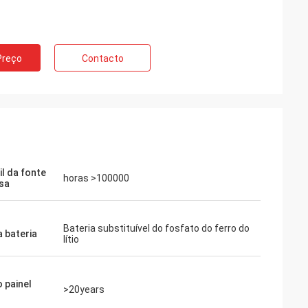
Preço
Contacto
il da fonte
horas >100000
sa
Bateria substituível do fosfato do ferro do
a bateria
lítio
 painel
>20years