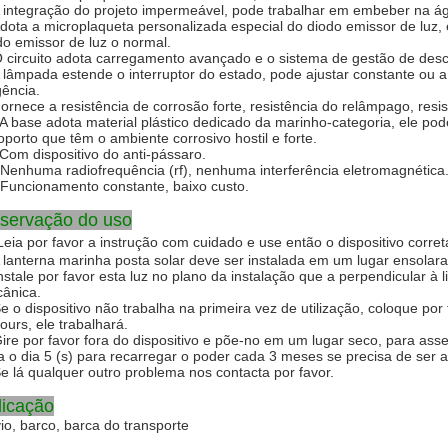
A integração do projeto impermeável, pode trabalhar em embeber na ág
Adota a microplaqueta personalizada especial do diodo emissor de luz, ef
do emissor de luz o normal.
O circuito adota carregamento avançado e o sistema de gestão de desc
A lâmpada estende o interruptor do estado, pode ajustar constante ou
gência.
Fornece a resistência de corrosão forte, resistência do relâmpago, resi
 A base adota material plástico dedicado da marinho-categoria, ele pod
oporto que têm o ambiente corrosivo hostil e forte.
 Com dispositivo do anti-pássaro.
 Nenhuma radiofrequência (rf), nenhuma interferência eletromagnética
 Funcionamento constante, baixo custo.
servação do uso
Leia por favor a instrução com cuidado e use então o dispositivo corre
A lanterna marinha posta solar deve ser instalada em um lugar ensolar
Instale por favor esta luz no plano da instalação que a perpendicular à li
ânica.
Se o dispositivo não trabalha na primeira vez de utilização, coloque por 
ours, ele trabalhará.
Gire por favor fora do dispositivo e põe-no em um lugar seco, para as
a o dia 5 (s) para recarregar o poder cada 3 meses se precisa de ser
Se lá qualquer outro problema nos contacta por favor.
licação
io, barco, barca do transporte