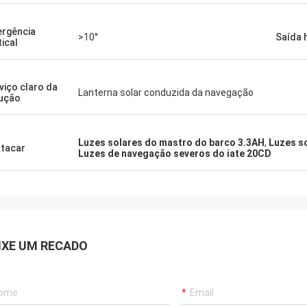
ergência
>10°
Saída 
tical
viço claro da
Lanterna solar conduzida da navegação
ução
Luzes solares do mastro do barco 3.3AH
,
Luzes s
tacar
Luzes de navegação severos do iate 20CD
IXE UM RECADO