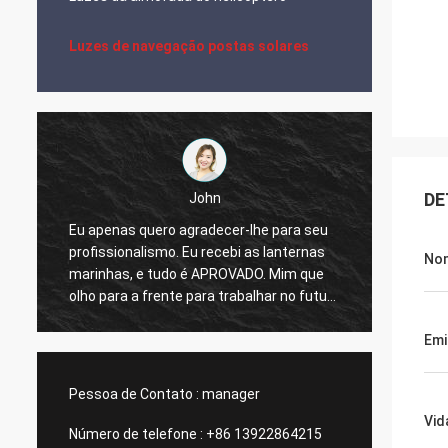
Luzes de navegação postas solares
DE
John
Eu apenas quero agradecer-lhe para seu
profissionalismo. Eu recebi as lanternas
Luzes 
Nom
marinhas, e tudo é APROVADO. Mim que
qualid
olho para a frente para trabalhar no futuro
com seu.
Emi
Pessoa de Contato :
manager
Vid
Número de telefone :
+86 13922864215