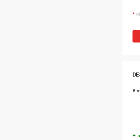
DE
A r
Esp