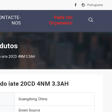
Portuguese
ONTACTE-
Pedir Um
NOS
Orçamento
描
odutos
o iate 20CD 4NM 3.3AH
述
o do iate 20CD 4NM 3.3AH
Guangdong, China
Green Source