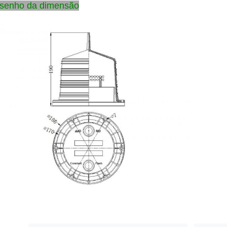
senho da dimensão
terna de guiamento posta solar da boia, luzes de navegação marinhas 