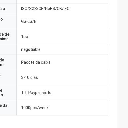
ção
ISO/SGS/CE/RoHS/CB/IEC
do
GS-LS/E
de de
1pc
nima
negotiable
 da
Pacote da caixa
em
e
3-10 dias
e
TT, Paypal, visto
to
e da
1000pcs/week