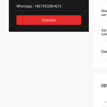
Whatsapp :
+8613922864215
Div
ver
Contato
Ser
sol
Des
DE