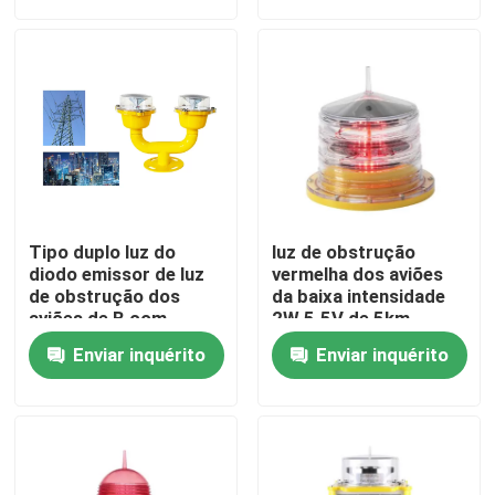
Excursão da fábrica
Controle da qualidade
Contacte-nos
Tipo duplo luz do
luz de obstrução
Peça umas citações
diodo emissor de luz
vermelha dos aviões
de obstrução dos
da baixa intensidade
aviões de B com
2W 5.5V de 5km
resistência de
luz de obstrução da aviação
Enviar inquérito
Enviar inquérito
impacto
Luz de obstrução posta solar
Luz de obstrução dos aviões