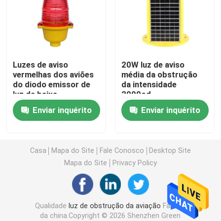
Luzes de aterrissagem do heliporto
Marine Lantern Light
Luzes de aviso
20W luz de aviso
vermelhas dos aviões
média da obstrução
do diodo emissor de
da intensidade
Luzes postas solares do movimento
luz da baixa
2000cd
intensidade de FAA
Enviar inquérito
Enviar inquérito
L810
Luz de advertência do tráfego solar
Luzes do Taxiway do aeroporto
Casa
Mapa do Site
Fale Conosco
Desktop Site
Mapa do Site
Privacy Policy
Controlador da luz de obstrução
Qualidade
luz de obstrução da aviação
Fábrica
Luzes de aviso dos aviões
da china.Copyright © 2026 Shenzhen Green