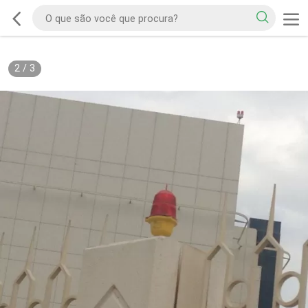
2
/
3