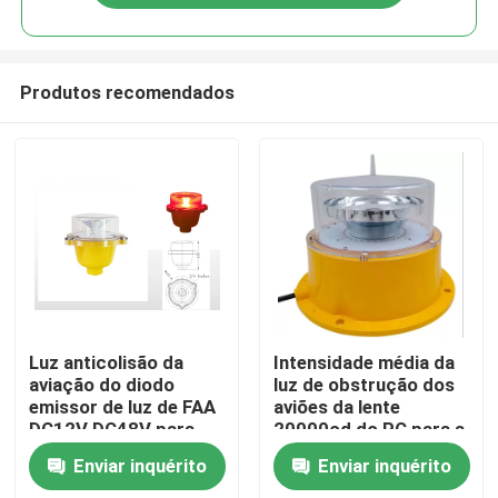
Produtos recomendados
Casa
Luz anticolisão da
Intensidade média da
aviação do diodo
luz de obstrução dos
emissor de luz de FAA
aviões da lente
Produtos
DC12V DC48V para
20000cd do PC para a
construir
chaminé
Enviar inquérito
Enviar inquérito
Sobre nós