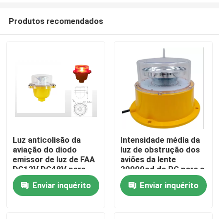
Produtos recomendados
Luz anticolisão da
Intensidade média da
aviação do diodo
luz de obstrução dos
Casa
emissor de luz de FAA
aviões da lente
DC12V DC48V para
20000cd do PC para a
construir
chaminé
Enviar inquérito
Enviar inquérito
Produtos
Sobre nós