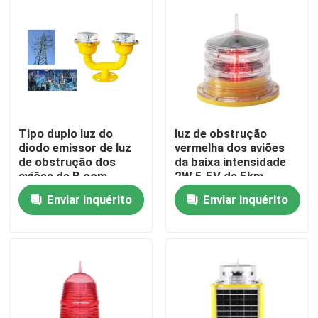
Excursão da fábrica
Controle da qualidade
Contacte-nos
Tipo duplo luz do
luz de obstrução
diodo emissor de luz
vermelha dos aviões
de obstrução dos
da baixa intensidade
Peça umas citações
aviões de B com
2W 5.5V de 5km
resistência de
Enviar inquérito
Enviar inquérito
impacto
luz de obstrução da aviação
Luz de obstrução posta solar
Luz de obstrução dos aviões