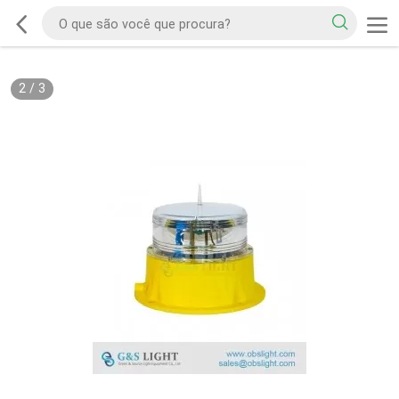
2
/
3