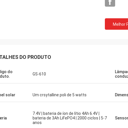
Melhor 
TALHES DO PRODUTO
Louis
igo do
Lâmpa
a bom preço, povos da aviação da
GS-610
duto.
condu
ade como seus produtos.
nel solar
Um crsytalline poli de 5 watts
Dimen
7.4V | bateria de íon de lítio 4Ah 6.4V |
eria
bateria de 3Ah LiFePO4 | 2000 ciclos | 5-7
Sensor
anos