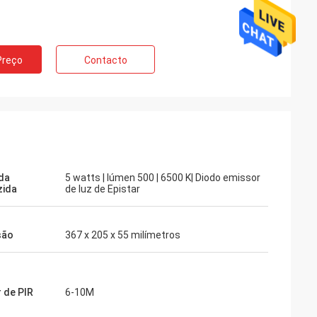
Preço
Contacto
da
5 watts | lúmen 500 | 6500 K| Diodo emissor
zida
de luz de Epistar
são
367 x 205 x 55 milímetros
 de PIR
6-10M