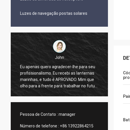
Luzes de navegação postas solares
DE
John
Eu apenas quero agradecer-lhe para seu
Cód
profissionalismo. Eu recebi as lanternas
Luzes 
pro
marinhas, e tudo é APROVADO. Mim que
qualid
olho para a frente para trabalhar no futuro
com seu.
Pai
Pessoa de Contato :
manager
Bat
Número de telefone :
+86 13922864215