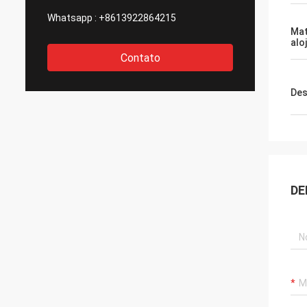
Whatsapp :
+8613922864215
Mat
alo
Contato
Des
DE