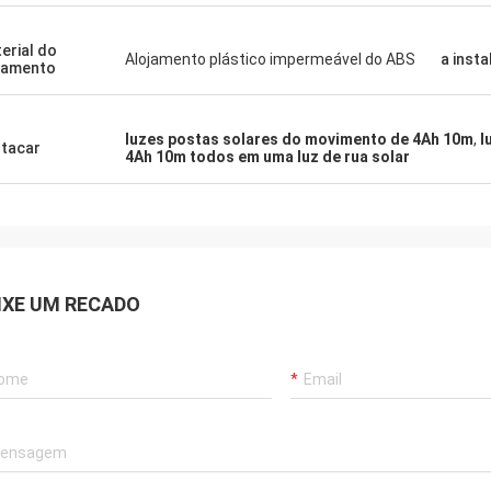
erial do
Alojamento plástico impermeável do ABS
a inst
jamento
luzes postas solares do movimento de 4Ah 10m
,
l
tacar
4Ah 10m todos em uma luz de rua solar
IXE UM RECADO