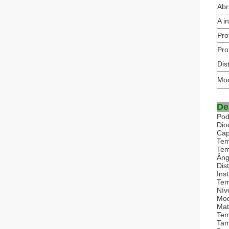
Abr
A i
Pro
Pro
Dis
Mod
De
Pod
Dio
Cap
Tem
Tem
Âng
Dis
Ins
Tem
Nív
Mod
Mat
Tem
Tam