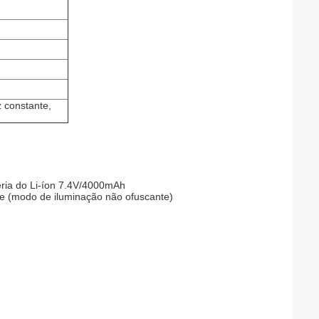
z constante,
ria do Li-íon 7.4V/4000mAh
te (modo de iluminação não ofuscante)