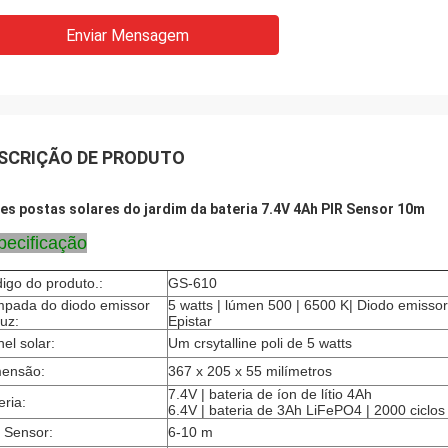
Enviar Mensagem
SCRIÇÃO DE PRODUTO
es postas solares do jardim da bateria 7.4V 4Ah PIR Sensor 10m
pecificação
igo do produto.:
GS-610
pada do diodo emissor
5 watts | lúmen 500 | 6500 K| Diodo emissor
luz:
Epistar
nel solar:
Um crsytalline poli de 5 watts
ensão:
367 x 205 x 55 milímetros
7.4V | bateria de íon de lítio 4Ah
eria:
6.4V | bateria de 3Ah LiFePO4 | 2000 ciclos
 Sensor:
6-10 m