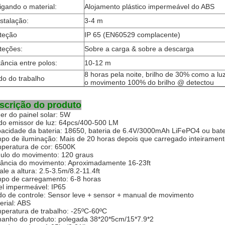
igando o material:
Alojamento plástico impermeável do ABS
nstalação:
3-4 m
teção
IP 65 (EN60529 complacente)
teções:
Sobre a carga & sobre a descarga
tância entre polos:
10-12 m
8 horas pela noite, brilho de 30% como a lu
o do trabalho
o movimento 100% do brilho @ detectou
scrição do produto
er do painel solar: 5W
do emissor de luz: 64pcs/400-500 LM
acidade da bateria: 18650, bateria de 6.4V/3000mAh LiFePO4 ou bate
po de iluminação: Mais de 20 horas depois que carregado inteiramen
peratura de cor: 6500K
ulo do movimento: 120 graus
tância do movimento: Aproximadamente 16-23ft
tale a altura: 2.5-3.5m/8.2-11.4ft
po de carregamento: 6-8 horas
el impermeável: IP65
o de controle: Sensor leve + sensor + manual de movimento
erial: ABS
peratura de trabalho: -25ºC-60ºC
anho do produto: polegada 38*20*5cm/15*7.9*2