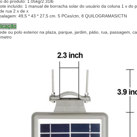
o do produto: 1.05kg/2.31lb
ote incluído: 1 manual de borracha solar do usuário da coluna 1 x do p
 de rua 2 x de x
alagem: 49,5 * 43 * 27,5 cm. 5 PCes/ctn, 8 QUILOGRAMAS/CTN
licação
ede ou polo exterior na plaza, parque, jardim, pátio, rua, passagem, c
ímetro