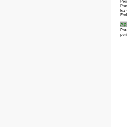
Pes
Pac
luz
Emb
Ap
Par
per