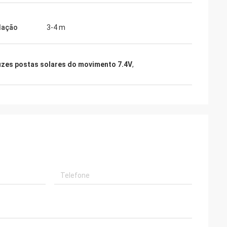
alação
3-4 m
uzes postas solares do movimento 7.4V
,