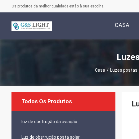
Os produtos da melhor qualidade estão à sua escolha
CASA
Luzes
Casa
/
Luzes postas 
Todos Os Produtos
Lu
luz de obstrução da aviação
Luz de obstrução posta solar