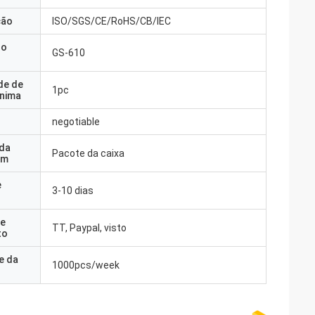
ção
ISO/SGS/CE/RoHS/CB/IEC
do
GS-610
de de
1pc
nima
negotiable
 da
Pacote da caixa
em
e
3-10 dias
e
TT, Paypal, visto
to
e da
1000pcs/week