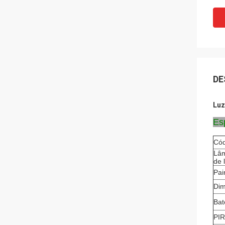
DE
Luz
Es
Cód
Lâm
de 
Pai
Dim
Bat
PIR