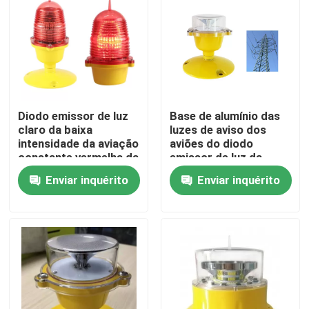
Excursão da fábrica
Controle da qualidade
Diodo emissor de luz
Base de alumínio das
Contacte-nos
claro da baixa
luzes de aviso dos
intensidade da aviação
aviões do diodo
constante vermelha da
emissor de luz da
Peça umas citações
torre de AC220V 60Hz
prova de corrosão
Enviar inquérito
Enviar inquérito
32cd
100cd
luz de obstrução da aviação
Luz de obstrução posta solar
Luz de obstrução dos aviões