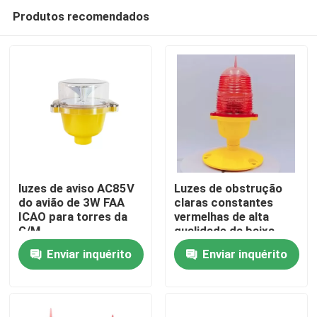
Produtos recomendados
luzes de aviso AC85V
Luzes de obstrução
do avião de 3W FAA
claras constantes
ICAO para torres da
vermelhas de alta
Casa
G/M
qualidade da baixa
intensidade do IP 67
Enviar inquérito
Enviar inquérito
para construções
Produtos
altas
Sobre nós